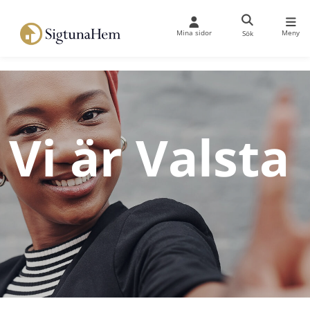
Mina sidor
Meny
Sök
Vi är Valsta