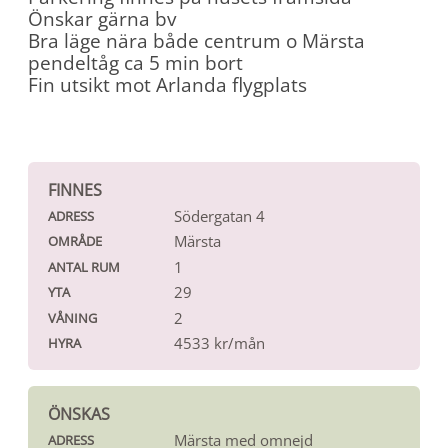
Önskar gärna bv
Bra läge nära både centrum o Märsta
pendeltåg ca 5 min bort
Fin utsikt mot Arlanda flygplats
FINNES
Södergatan 4
ADRESS
Märsta
OMRÅDE
1
ANTAL RUM
29
YTA
2
VÅNING
4533 kr/mån
HYRA
ÖNSKAS
Märsta med omnejd
ADRESS