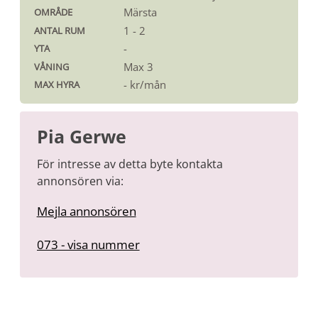
Märsta
OMRÅDE
1 - 2
ANTAL RUM
-
YTA
Max 3
VÅNING
- kr/mån
MAX HYRA
Pia Gerwe
För intresse av detta byte kontakta
annonsören via:
Mejla annonsören
073 2470705
073 - visa nummer