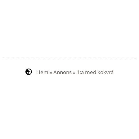
Hem
»
Annons
»
1:a med kokvrå
Kontakt
Om SigtunaHem
Om webbplatsen
Om Mina sidor
Jobba hos oss
Press och kommunikation
Hantering av personuppgifter