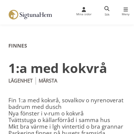
Mina sidor
Meny
Sök
FINNES
1:a med kokvrå
LÄGENHET
MÄRSTA
Fin 1:a med kokvrå, sovalkov o nyrenoverat
badrum med dusch
Nya fönster i v-rum o kokvrå
Tvättstuga o källarförråd i samma hus
Mkt bra värme i lgh vintertid o bra grannar
Parkering finnes på husets framsida