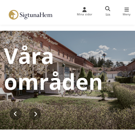
Mina sidor
Meny
Sök
Våra
områden