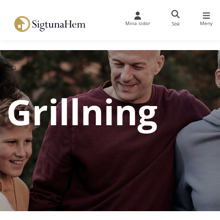
Mina sidor
Meny
Sök
Grillning