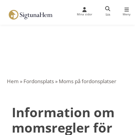
Mina sidor
Meny
Sök
Hem
»
Fordonsplats
»
Moms på fordonsplatser
Information om
momsregler för