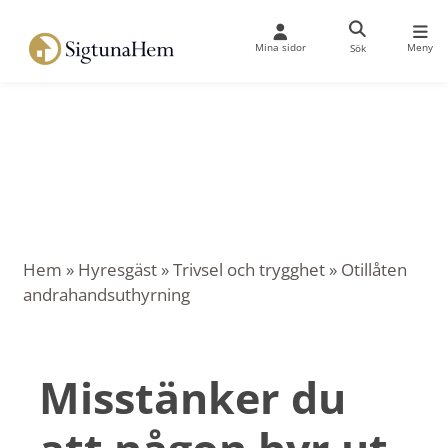
Mina sidor
Meny
Sök
Hem
»
Hyresgäst
»
Trivsel och trygghet
»
Otillåten
andrahandsuthyrning
Misstänker du