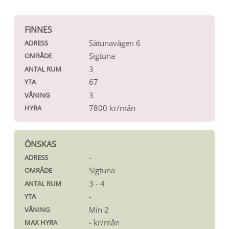
FINNES
Sätunavägen 6
ADRESS
Sigtuna
OMRÅDE
3
ANTAL RUM
67
YTA
3
VÅNING
7800 kr/mån
HYRA
ÖNSKAS
-
ADRESS
Sigtuna
OMRÅDE
3 - 4
ANTAL RUM
-
YTA
Min 2
VÅNING
- kr/mån
MAX HYRA