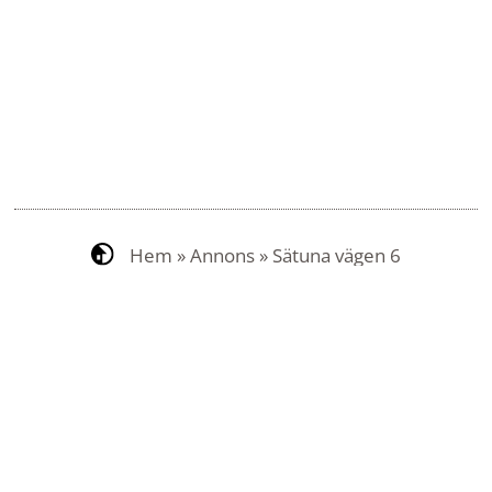
Hem
»
Annons
»
Sätuna vägen 6
Kontakt
Om SigtunaHem
Om webbplatsen
Om Mina sidor
Jobba hos oss
Press och kommunikation
Hantering av personuppgifter