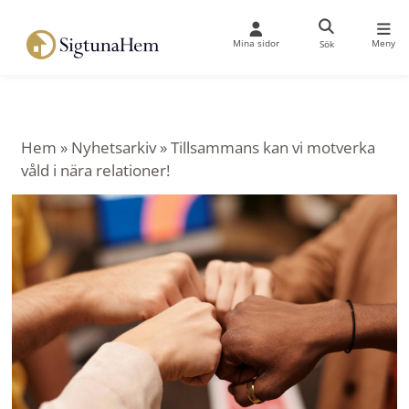
Mina sidor
Meny
Sök
Hem
»
Nyhetsarkiv
»
Tillsammans kan vi motverka
våld i nära relationer!