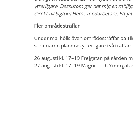
ytterligare. Dessutom ger det mig en möjlig
direkt till SigtunaHems medarbetare. Ett jätte
Fler områdesträffar
Under maj hölls även områdesträffar på Ti
sommaren planeras ytterligare två träffar:
26 augusti kl. 17–19 Frejgatan på gården 
27 augusti kl. 17–19 Magne- och Ymergatan