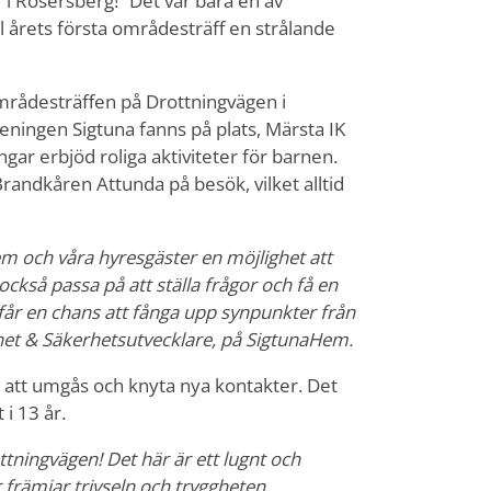
 i Rosersberg!” Det var bara en av
 årets första områdesträff en strålande
l områdesträffen på Drottningvägen i
ingen Sigtuna fanns på plats, Märsta IK
gar erbjöd roliga aktiviteter för barnen.
andkåren Attunda på besök, vilket alltid
m och våra hyresgäster en möjlighet att
ckså passa på att ställa frågor och få en
i får en chans att fånga upp synpunkter från
het & Säkerhetsutvecklare, på SigtunaHem.
ar att umgås och knyta nya kontakter. Det
i 13 år.
ttningvägen! Det här är ett lugnt och
 främjar trivseln och tryggheten