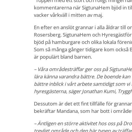
”Toppen med ett stort och roligt mingel här
kommentarerna när SigtunaHem bjöd in till
vacker vårkväll i mitten av maj.
En efter en anslöt grannar i alla åldrar til
Rosersberg. SigtunaHem och Hyresgästfören
bjöd på hamburgare och olika lokala förenin
Som så många gånger tidigare kom också Br
är populärt bland barnen.
– Våra områdesträffar ger oss på SigtunaHe
lära känna varandra bättre. De boende kan o
bättre inblick i vårt arbete samtidigt som v
hyresgästerna, säger Jonathan Kumi, Trygg
Dessutom är det ett fint tillfälle för grann
bekräftar Mandana, som har bott i området 
– Äntligen en större aktivitet hos oss på Dro
trevligt område och den här typen av träffar