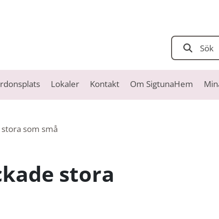
Sök
rdonsplats
Lokaler
Kontakt
Om SigtunaHem
Min
e stora som små
ckade stora