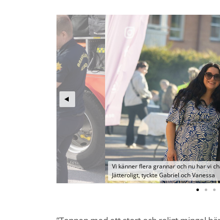
Vi känner flera grannar och nu har vi ch
Jätteroligt, tyckte Gabriel och Vanessa