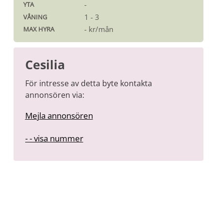
-
YTA
1 - 3
VÅNING
- kr/mån
MAX HYRA
Cesilia
För intresse av detta byte kontakta
annonsören via:
Mejla annonsören
-
- - visa nummer