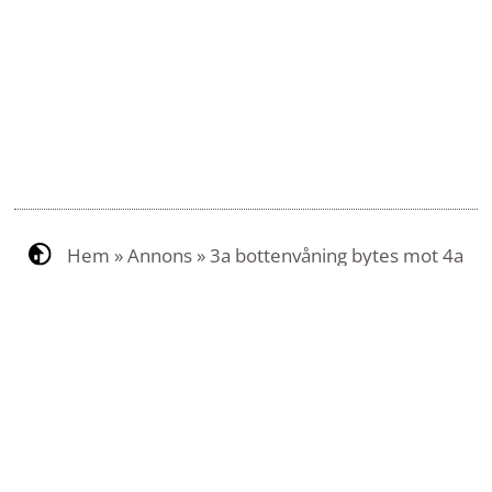
Hem
»
Annons
»
3a bottenvåning bytes mot 4a
Kontakt
Om SigtunaHem
Om webbplatsen
Om Mina sidor
Jobba hos oss
Press och kommunikation
Hantering av personuppgifter