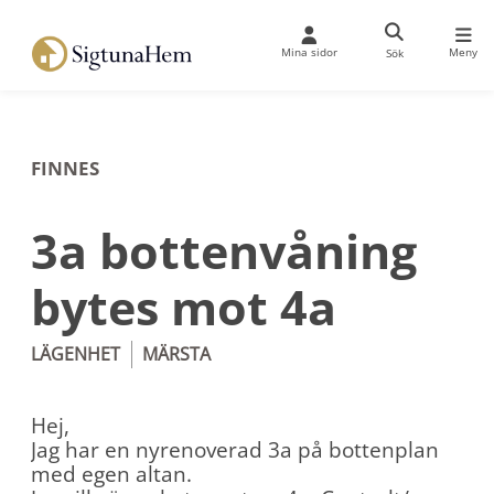
Mina sidor
Meny
Sök
FINNES
3a bottenvåning
bytes mot 4a
LÄGENHET
MÄRSTA
Hej,
Jag har en nyrenoverad 3a på bottenplan
med egen altan.