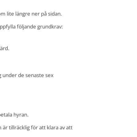
 lite längre ner på sidan.
ppfylla följande grundkrav:
ärd.
g under de senaste sex
betala hyran.
illräcklig för att klara av att