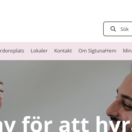
Sök
rdonsplats
Lokaler
Kontakt
Om SigtunaHem
Min
v för att hy