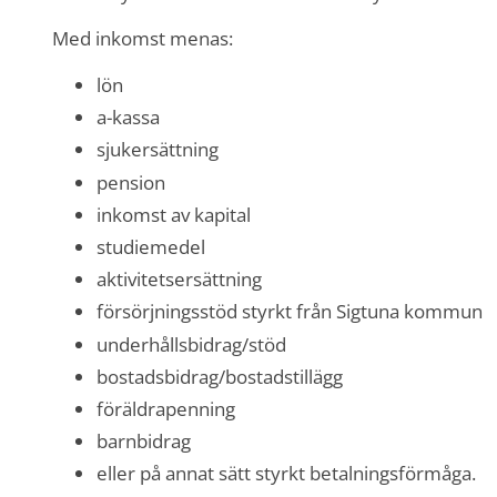
Med inkomst menas:
lön
a-kassa
sjukersättning
pension
inkomst av kapital
studiemedel
aktivitetsersättning
försörjningsstöd styrkt från Sigtuna kommun
underhållsbidrag/stöd
bostadsbidrag/bostadstillägg
föräldrapenning
barnbidrag
eller på annat sätt styrkt betalningsförmåga.