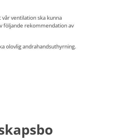
t vår ventilation ska kunna
 av följande rekommendation av
ka olovlig andrahandsuthyrning.
nskapsbo