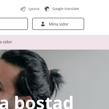
Lyssna
Google translate
Mina sidor
a sidor
ra bostad