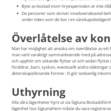
Byte av bostad inom hryesperioden är inte tillå
De personer som skriver inneboendeavtal behål
under tiden som de bor i en vänskapsbolägenh
Överlåtelse av kon
Man har möjlighet att ansöka om överlåtelse av ett
man varit varaktigt sammanboende med på adressen.
och upphör om sökande flyttar ut och sedan flyttat
föräldrar, barn, syskon, eventuellt andra släkting
äktenskapsliknande former. Vi gör sedvanlig inkoms
Uthyrning
Alla våra lägenheter hyrs ut via Sigtuna Bostadsförm
lägenhet hos SigtunaHem måste du vara registrerad