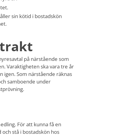
tet.
ler sin kötid i bostadskön
et.
trakt
 hyresavtal på närstående som
 Varaktigheten ska vara tre år
 in igen. Som närstående räknas
ar och samboende under
tprövning.
edling. För att kunna få en
 och stå i bostadskön hos