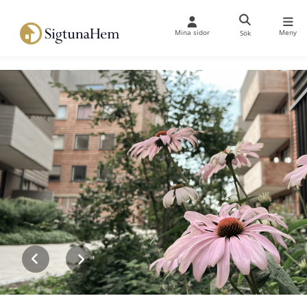
Mina sidor
Meny
Sök